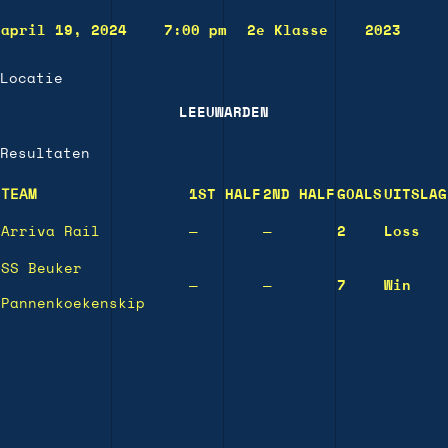
april 19, 2024
7:00 pm
2e Klasse
2023
Locatie
LEEUWARDEN
Resultaten
TEAM
1ST HALF
2ND HALF
GOALS
UITSLAG
Arriva Rail
—
—
2
Loss
SS Beuker
—
—
7
Win
Pannenkoekenskip