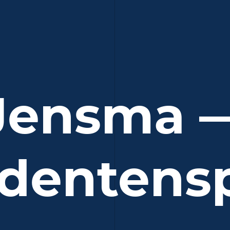
Jensma 
dentens