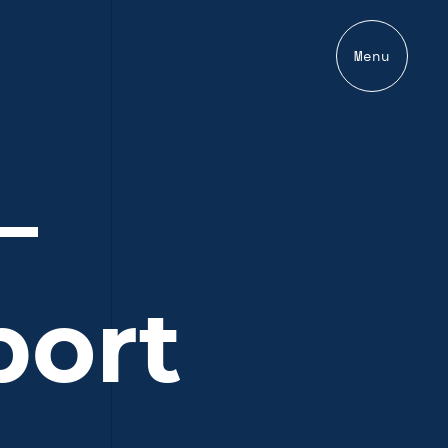
Menu
—
port