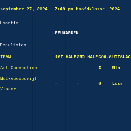
september 27, 2024
7:40 pm
Hoofdklasse
2024
Locatie
LEEUWARDEN
Resultaten
TEAM
1ST HALF
2ND HALF
GOALS
UITSLAG
Art Connection
—
—
3
Win
Melkveebedrijf
—
—
0
Loss
Visser