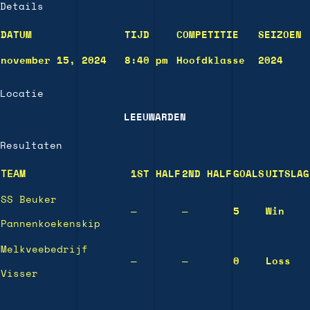
Details
DATUM
TIJD
COMPETITIE
SEIZOEN
november 15, 2024
8:40 pm
Hoofdklasse
2024
Locatie
LEEUWARDEN
Resultaten
TEAM
1ST HALF
2ND HALF
GOALS
UITSLAG
SS Beuker
—
—
5
Win
Pannenkoekenskip
Melkveebedrijf
—
—
0
Loss
Visser