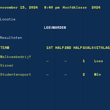
november 15, 2024
9:40 pm
Hoofdklasse
2024
Locatie
LEEUWARDEN
Resultaten
TEAM
1ST HALF
2ND HALF
GOALS
UITSLAG
Melkveebedrijf
—
—
1
Loss
Visser
Studentensport
—
—
2
Win