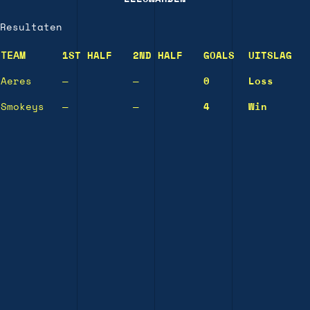
Resultaten
TEAM
1ST HALF
2ND HALF
GOALS
UITSLAG
Aeres
—
—
0
Loss
Smokeys
—
—
4
Win