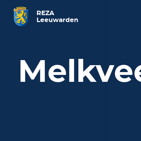
REZA
Leeuwarden
Melkvee