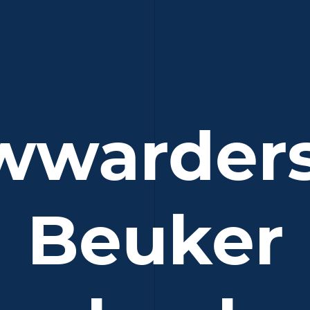
wwarder
Beuker