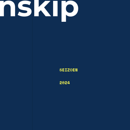
nskip
SEIZOEN
2024