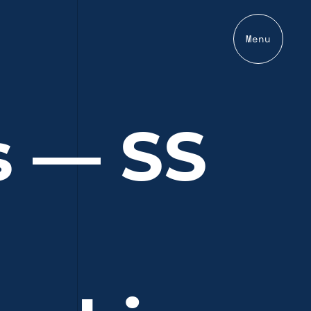
Menu
s — SS