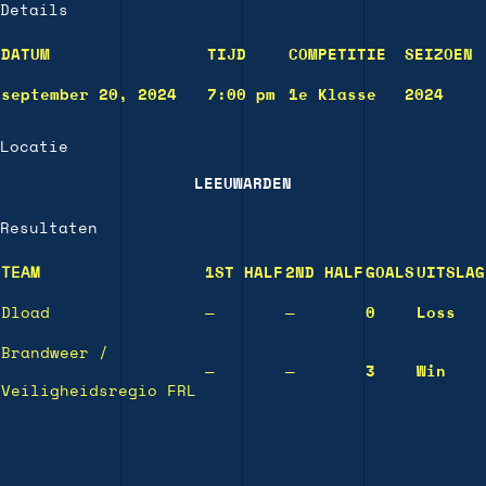
Details
DATUM
TIJD
COMPETITIE
SEIZOEN
september 20, 2024
7:00 pm
1e Klasse
2024
Locatie
LEEUWARDEN
Resultaten
TEAM
1ST HALF
2ND HALF
GOALS
UITSLAG
Dload
—
—
0
Loss
Brandweer /
—
—
3
Win
Veiligheidsregio FRL