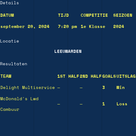
Details
DATUM
TIJD
COMPETITIE
SEIZOEN
september 20, 2024
7:20 pm
1e Klasse
2024
Locatie
LEEUWARDEN
Resultaten
TEAM
1ST HALF
2ND HALF
GOALS
UITSLAG
Delight Multiservice
—
—
3
Win
McDonald’s Lwd
—
—
1
Loss
Cambuur