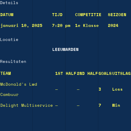
Details
DATUM
TIJD
COMPETITIE
SEIZOEN
januari 10, 2025
7:20 pm
1e Klasse
2024
Locatie
LEEUWARDEN
Resultaten
TEAM
1ST HALF
2ND HALF
GOALS
UITSLAG
McDonald’s Lwd
—
—
3
Loss
Cambuur
Delight Multiservice
—
—
7
Win