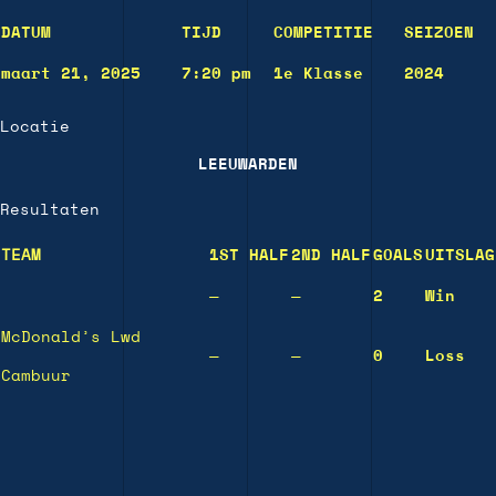
DATUM
TIJD
COMPETITIE
SEIZOEN
maart 21, 2025
7:20 pm
1e Klasse
2024
Locatie
LEEUWARDEN
Resultaten
TEAM
1ST HALF
2ND HALF
GOALS
UITSLAG
—
—
2
Win
McDonald’s Lwd
—
—
0
Loss
Cambuur