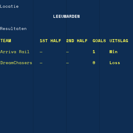
Locatie
LEEUWARDEN
Resultaten
TEAM
1ST HALF
2ND HALF
GOALS
UITSLAG
Arriva Rail
—
—
1
Win
DreamChasers
—
—
0
Loss