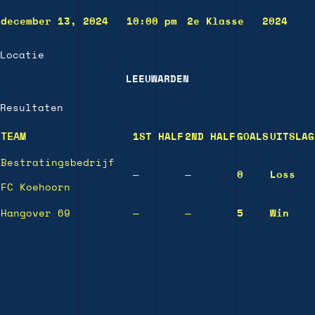
december 13, 2024
10:00 pm
2e Klasse
2024
Locatie
LEEUWARDEN
Resultaten
TEAM
1ST HALF
2ND HALF
GOALS
UITSLAG
Bestratingsbedrijf
—
—
0
Loss
FC Koehoorn
Hangover 69
—
—
5
Win