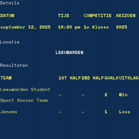
Details
DATUM
TIJD
COMPETITIE
SEIZOEN
september 12, 2025
10:20 pm
1e Klasse
2025
Locatie
LEEUWARDEN
Resultaten
TEAM
1ST HALF
2ND HALF
GOALS
UITSLAG
Leeuwarden Student
—
—
2
Win
Sport Soccer Team
Jensma
—
—
1
Loss