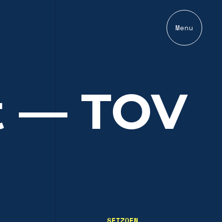
Menu
t — TOV
SEIZOEN