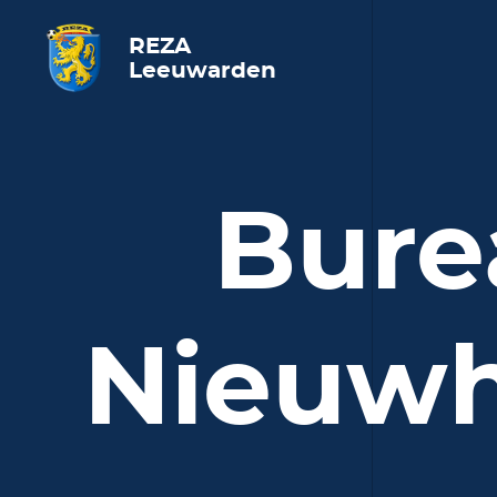
REZA
Leeuwarden
Bure
Nieuwh