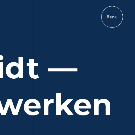
Menu
idt —
lwerken