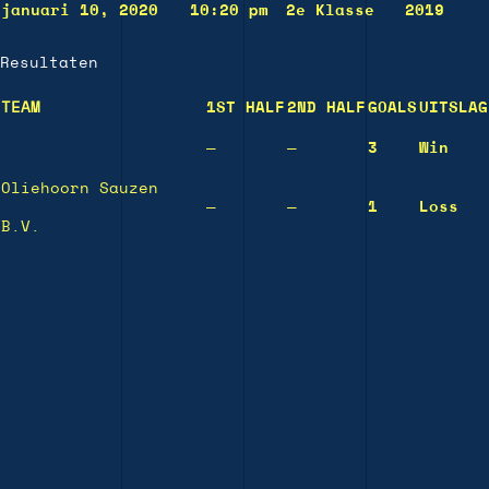
januari 10, 2020
10:20 pm
2e Klasse
2019
Resultaten
TEAM
1ST HALF
2ND HALF
GOALS
UITSLAG
—
—
3
Win
Oliehoorn Sauzen
—
—
1
Loss
B.V.