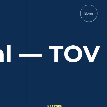
Menu
nl — TOV
SEIZOEN