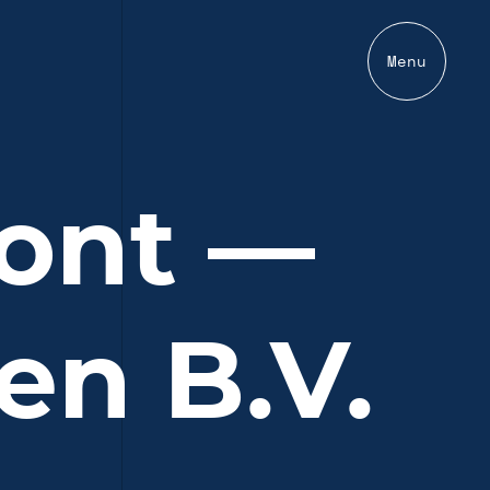
Menu
Lont —
en B.V.