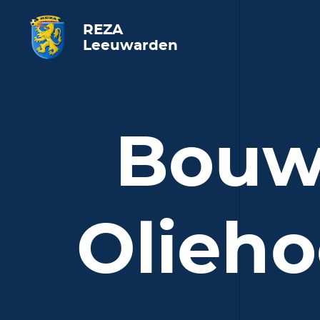
REZA
Leeuwarden
Bouwb
Olieho