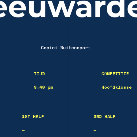
eeuward
Copini Buitensport
—
TIJD
COMPETITIE
9:40 pm
Hoofdklasse
1ST HALF
2ND HALF
—
—