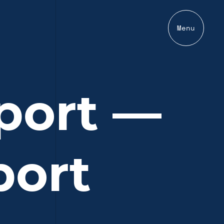
Menu
port —
port