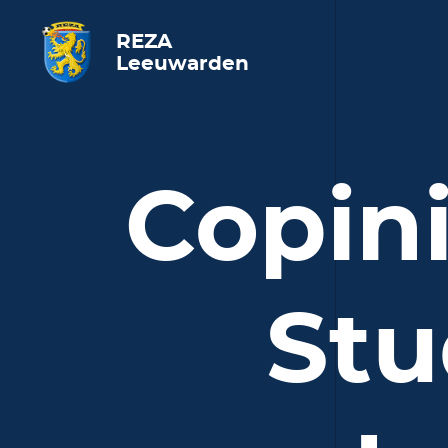
REZA
Leeuwarden
Copin
Stu