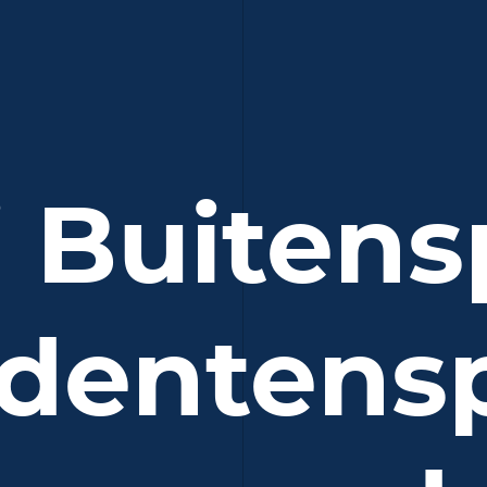
i Buitens
dentens