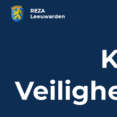
REZA
Leeuwarden
K
Veiligh