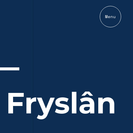
Menu
 —
 Fryslân