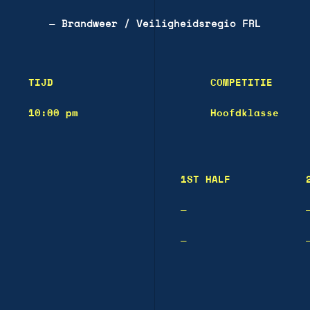
—
Brandweer / Veiligheidsregio FRL
TIJD
COMPETITIE
10:00 pm
Hoofdklasse
1ST HALF
—
—