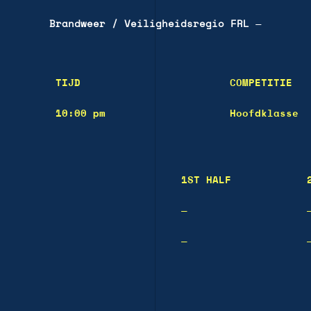
Brandweer / Veiligheidsregio FRL
—
TIJD
COMPETITIE
10:00 pm
Hoofdklasse
1ST HALF
—
—