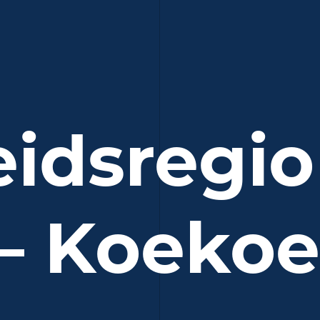
eidsregio
 Koeko