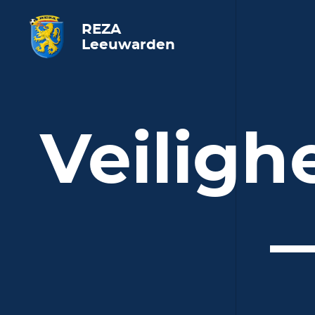
REZA
Leeuwarden
Veiligh
—