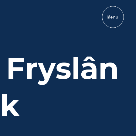
Menu
 Fryslân
ek