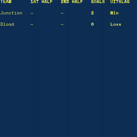
TEAM
1ST HALF
2ND HALF
GOALS
UITSLAG
Junction
—
—
2
Win
Dload
—
—
0
Loss