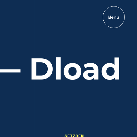
Menu
 — Dload
SEIZOEN