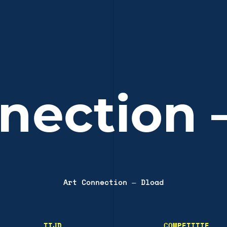
nection
Art Connection
—
Dload
TIJD
COMPETITIE