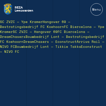
REZA
Menu
Leeuwarden
SC ZVZC — Ype Kramer
Hangover 69 —
Bestratingsbedrijf FC Koehoorn
FC Biercelona — Ype
Kramer
SC ZVZC — Hangover 69
FC Biercelona —
DreamChasers
Bouwbedrijf Lont — Bestratingsbedrijf
FC Koehoorn
DreamChasers — Econstruct
Arriva Rail —
NIVO FC
Bouwbedrijf Lont — Tikkie Takka
Econstruct
— NIVO FC