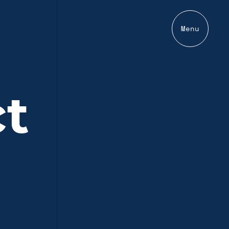
Menu
ct